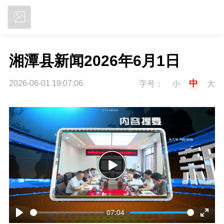
立即下载
湘潭县新闻2026年6月1日
中
2026-06-01 19:07:06
字号：
小
大
P
l
07:04