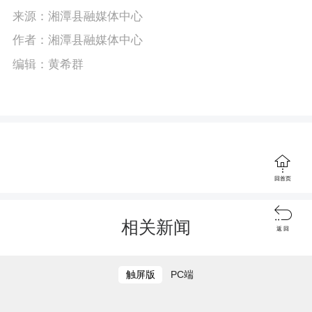
P
E
a
来源：湘潭县融媒体中心
l
n
y
作者：湘潭县融媒体中心
a
t
编辑：黄希群
y
e
r
f
u

回首页
l

l
相关新闻
返 回
s
c
触屏版
PC端
r