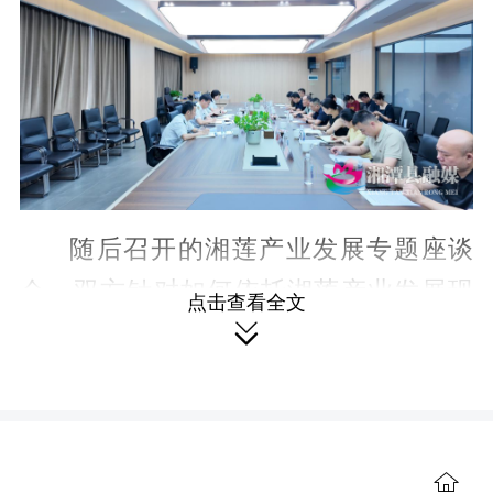
随后召开的湘莲产业发展专题座谈
会，双方针对如何依托湘莲产业发展现
点击查看全文
状，进行产业基础与技术升级，加强湘

莲品牌建设和拓展外贸渠道实现跨越式
发展中存在出口备案、国际标准对接、
品牌海外推广等问题展开交流讨论。
