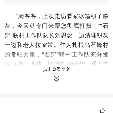
“周爷爷，上次走访看家冰箱积了厚
灰，今天就专门来帮您彻底打扫！”“石
穿”联村工作队队长刘思念一边清理积灰
一边和老人拉家常。作为扎根乌石峰村
的常驻力量，“石穿”联村工作队充分发
挥“人熟、地熟、情况熟”的优势，通过常
点击查看全文
态化入户走访，将片区内弱势群体的急

难愁盼一一记入民情台账。此次需要上
门服务的3户对象，正是从这份“服务清
单”中精准筛选出来的。
