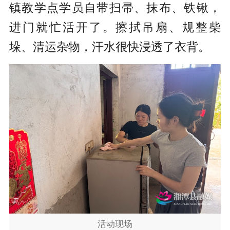
镇教学点学员自带扫帚、抹布、铁锹，
进门就忙活开了。擦拭吊扇、规整柴
垛、清运杂物，汗水很快浸透了衣背。
活动现场