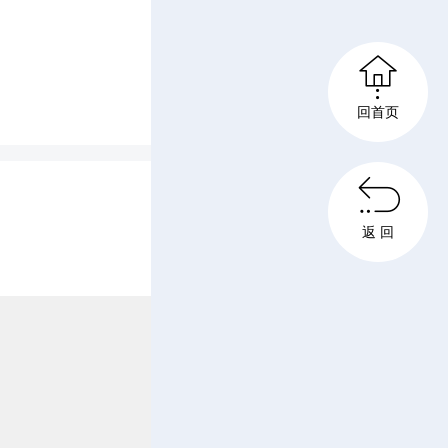
30余名

局、县妇
回首页
与。

返 回