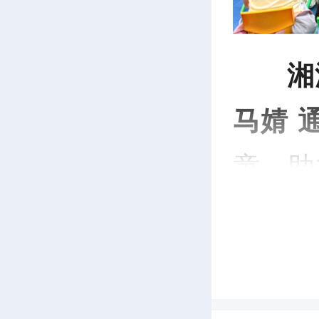
湘
马婧 
童、助
童的节
优良品
护未来