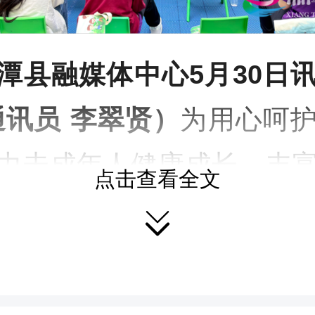
潭县融媒体中心5月30日
通讯员 李翠贤）
为用心呵
力未成年人健康成长，丰
点击查看全文
日生活，疏导儿童心理情

格。5月30日，“润心伴成
”——湘潭县2026年“童心