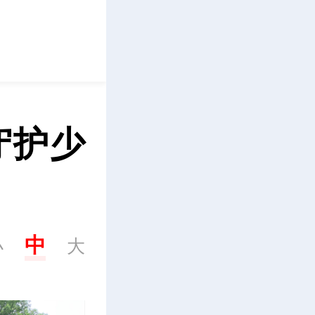
立即下载
守护少
中
小
大