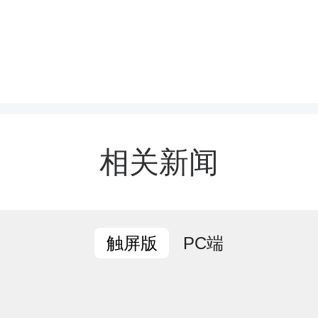
”主题活动温情开展，全县
表受邀参加活动。县民政
关工委相关负责人到场参
相关新闻
PC端
触屏版